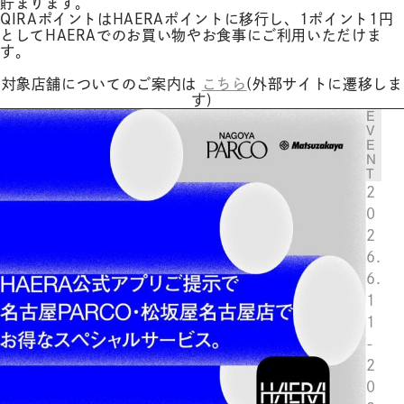
貯まります。
QIRAポイントはHAERAポイントに移行し、1ポイント1円
としてHAERAでのお買い物やお食事にご利用いただけま
す。
対象店舗についてのご案内は
こちら
(外部サイトに遷移しま
す)
E
V
E
N
T
2
0
2
6.
6.
1
1
-
2
0