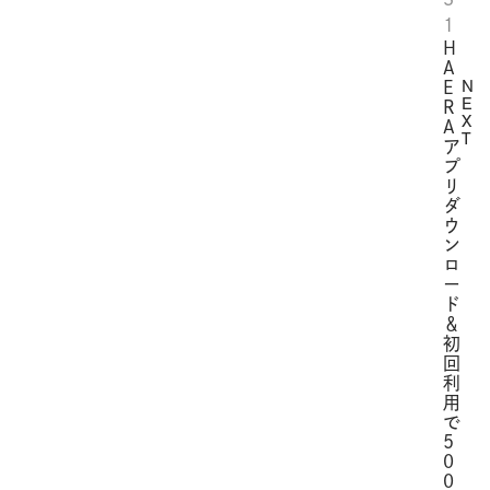
1
H
A
N
E
E
R
X
A
T
ア
プ
リ
ダ
ウ
ン
ロ
ー
ド
＆
初
回
利
用
で
5
0
0