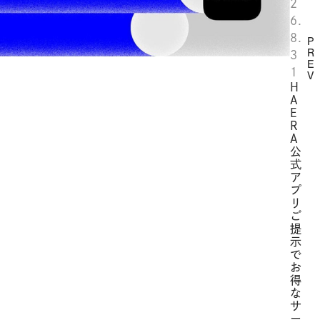
2
6.
8.
P
R
3
E
1
V
H
A
E
R
A
公
式
ア
プ
リ
ご
提
示
で
お
得
な
サ
ー