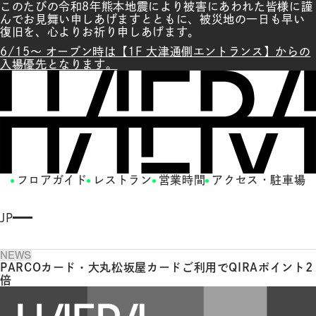
このたびの令和8年熊本地震により被害にあわれた皆様に謹
んでお見舞い申しあげますとともに、被災地の一日も早い
復旧を、心よりお祈り申しあげます。
6/15～ オープン時は【1F 大津通側エントランス】からの
入場優先となります。
フロアガイド
レストラン
営業時間
アクセス・駐車場
JP
E
N
NEWS
G
PARCOカード・大丸松坂屋カードご利用でQIRAポイント2
LI
倍
S
H
繁