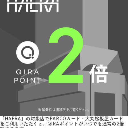
体
字
簡
体
字
한
국
어
日
本
語
「HAERA」の対象店でPARCOカード・大丸松坂屋カード
をご利用いただくと、QIRAポイントがいつでも通常の2倍