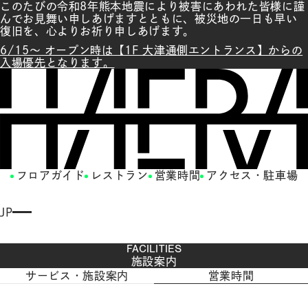
このたびの令和8年熊本地震により被害にあわれた皆様に謹
んでお見舞い申しあげますとともに、被災地の一日も早い
復旧を、心よりお祈り申しあげます。
6/15～ オープン時は【1F 大津通側エントランス】からの
入場優先となります。
フロアガイド
レストラン
営業時間
アクセス・駐車場
JP
E
N
FACILITIES
G
LI
施設案内
S
サービス・施設案内
営業時間
H
繁