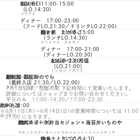
KOUGEI
ランチ 11:00-15:00
B2F
（LO.14:30）
コウゲイ
ディナー 17:00-23:00
（フードLO.21:30／ドリンクLO.22:00）
麺と前 たかさご
ランチ 11:00-15:00
B2F
（ランチLO.14:30）
メントマエ タカサゴ
ディナー 17:00-21:00
（ディナーLO.20:30）
とんかつ わだ福
11:00-22:00
B2F
（LO.21:00）
トンカツ ワダフク
廻転鮨 銀座おのでら
11:00-22:30
B2F
（最終入店 21:30／LO.22:00）
カイテンスシ ギンザオノデラ
7月1日以降、当面の間 下記時間にて営業いたします。
詳細についてはショップまでお問い合わせください。
平日のみ 11:00-14:30／17:00-22:30
ポーたま
7:00-21:00
B2F
※6月11日(木)～6月14日(日)の営業時間については 11:00
ポータマ
～21:00 になります。
焼肉ステーキ弁当セジョン×海苔弁いちのや
11:00-21:00
B2F
ヤキニクステーキベントウセジョン×ノリベンイチノヤ
焼鳥 とりこころ
ランチ 11:00-14:30
B2F