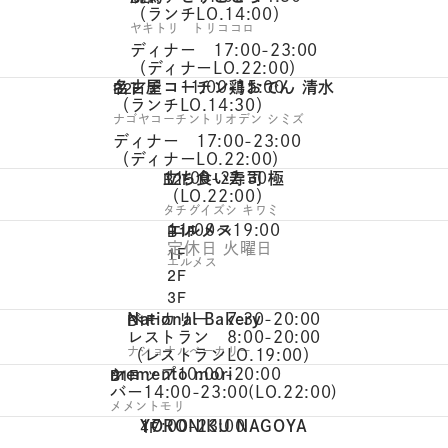
（ランチLO.14:00）
ヤキトリ トリココロ
ディナー 17:00-23:00
（ディナーLO.22:00）
名古屋コーチン鶏おでん 清水
ランチ 11:00-15:00
B2F
（ランチLO.14:30）
ナゴヤコーチントリオデン シミズ
ディナー 17:00-23:00
（ディナーLO.22:00）
立ち食い寿司 極
11:00-22:30
B2F
（LO.22:00）
タチグイズシ キワミ
エルメス
11:00～19:00
B1F
定休日 火曜日
1F
エルメス
2F
3F
National Bakery
ベーカリー 7:30-20:00
B1F
レストラン 8:00-20:00
ナショナルベーカリー
（レストランLO.19:00）
memento mori
ショップ10:00-20:00
B1F
バー14:00-23:00(LO.22:00)
メメントモリ
YORONIKU NAGOYA
17:00-23:00
4F