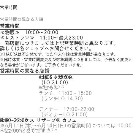
体
字
営業時間
簡
体
営業時間の異なる店舗
字
営業時間
한
≪物販≫ 10:00～20:00
국
≪レストラン≫ 11:00～最大23:00
어
一部店舗につきましては上記営業時間と異なります。
日
詳しくは各ショップへお問合せください。
本
※HAERAは不定休です。また年末年始は営業時間が異なります。
語
※臨時休業・営業時間変更及び対象期間につきましては、予告なく変更と
なる場合がございます。ご了承くださいませ。
営業時間の異なる店舗
エリックサウス
11:00‐22:00
B2F
（LO.21:00）
エリックサウス
平日のみ
ランチ 11:00‐15:00
（ランチLO.14:30）
ディナー 17:00-22:00
（ディナーLO.21:00）
スターバックス リザーブ® カフェ
7:00-22:00
B2F
※6月11日(木)～6月14日(日)の営業時間については 10:00
スターバックス リザーブ® カフェ
～22:00 になります。