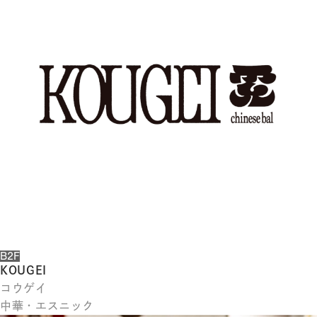
体
字
簡
体
字
한
국
어
日
本
語
B2F
KOUGEI
コウゲイ
中華・エスニック