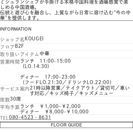
ミシュランシェフが手掛ける本格中国料理を酒場感覚で楽
しめる中国酒場。
伝統と遊び心を融合し、上質ながら日常に溶け込む“今の中
華”を提供します。
INFORMATION
KOUGEI
ショップ名
B2F
フロア
中華
取り扱いアイテム
ランチ 11:00-15:00
営業時間
（LO.14:30）
ディナー 17:00-23:00
（フードLO.21:30／ドリンクLO.22:00）
21時以降営業／テイクアウト／貸切可／車い
サービス案内
す対応／キッズ椅子／キッズメニュー
30席
席数
ランチ ￥1,000-￥2,000
平均予算
ディナー ￥8,000-￥10,000
080-4523‐8631
TEL
FLOOR GUIDE