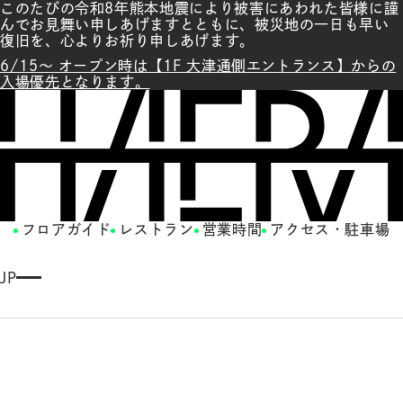
このたびの令和8年熊本地震により被害にあわれた皆様に謹
んでお見舞い申しあげますとともに、被災地の一日も早い
復旧を、心よりお祈り申しあげます。
6/15～ オープン時は【1F 大津通側エントランス】からの
入場優先となります。
フロアガイド
レストラン
営業時間
アクセス・駐車場
JP
E
N
G
LI
S
H
繁