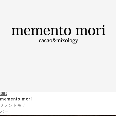
体
字
簡
体
字
한
국
어
日
本
語
B1F
memento mori
メメントモリ
バー