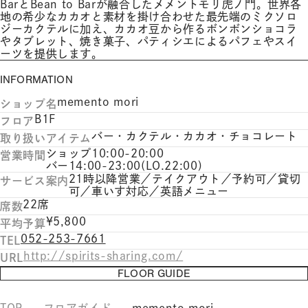
BarとBean to Barが融合したメメントモリ虎ノ門。世界各
地の希少なカカオと素材を掛け合わせた最先端のミクソロ
ジーカクテルに加え、カカオ豆から作るボンボンショコラ
やタブレット、焼き菓子、パティシエによるパフェやスイ
ーツを提供します。
INFORMATION
memento mori
ショップ名
B1F
フロア
バー・カクテル・カカオ・チョコレート
取り扱いアイテム
ショップ10:00-20:00
営業時間
バー14:00-23:00(LO.22:00)
21時以降営業／テイクアウト／予約可／貸切
サービス案内
可／車いす対応／英語メニュー
22席
席数
¥5,800
平均予算
052-253-7661
TEL
http://spirits-sharing.com/
URL
FLOOR GUIDE
TOP
フロアガイド
memento mori