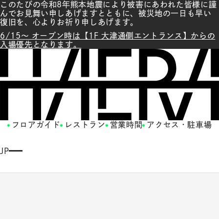
このたびの令和8年熊本地震により被害にあわれた皆様に謹
んでお見舞い申しあげますとともに、被災地の一日も早い
復旧を、心よりお祈り申しあげます。
6/15～ オープン時は【1F 大津通側エントランス】からの
入場優先となります。
フロアガイド
レストラン
営業時間
アクセス・駐車場
JP
E
N
G
LI
S
H
繁