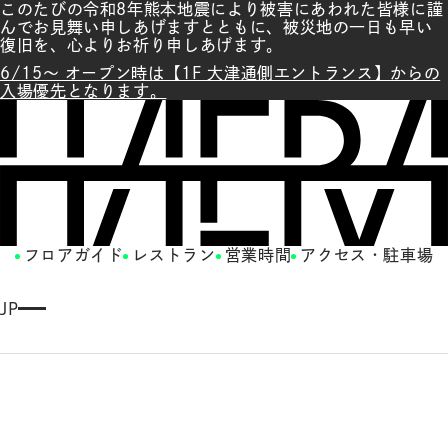
このたびの令和8年熊本地震により被害にあわれた皆様に謹
んでお見舞い申しあげますとともに、被災地の一日も早い
復旧を、心よりお祈り申しあげます。
6/15～ オープン時は【1F 大津通側エントランス】からの
入場優先となります。
フロアガイド
レストラン
営業時間
アクセス・駐車場
JP
E
N
G
LI
S
H
繁