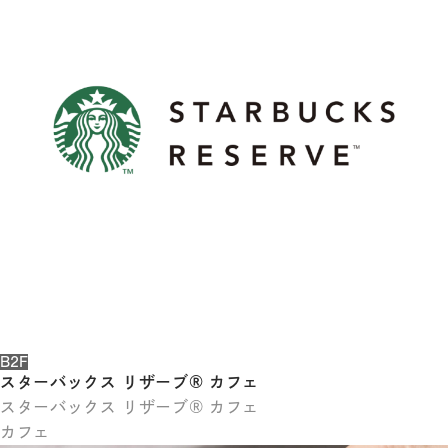
体
字
簡
体
字
한
국
어
日
本
語
B2F
スターバックス リザーブ® カフェ
スターバックス リザーブ® カフェ
カフェ