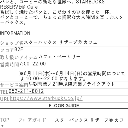
パンと、コーヒーの新たな世界へ。STARBUCKS
RESERVE® Cafe
香ばしく焼けたパンと、こだわりの豆を使った一杯。
パンとコーヒーで、ちょっと贅沢な大人時間を楽しむスタ
ーバックス。
INFORMATION
スターバックス リザーブ® カフェ
ショップ名
B2F
フロア
カフェ・ベーカリー
取り扱いアイテム
7:00-22:00
営業時間
※6月11日(木)～6月14日(日)の営業時間について
は 10:00～22:00 になります。
早朝営業／21時以降営業／テイクアウト
サービス案内
052-211-8012
TEL
https://www.starbucks.co.jp/
URL
FLOOR GUIDE
TOP
フロアガイド
スターバックス リザーブ® カフ
ェ