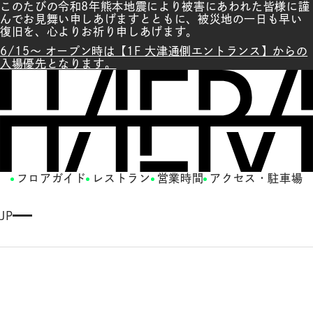
このたびの令和8年熊本地震により被害にあわれた皆様に謹
んでお見舞い申しあげますとともに、被災地の一日も早い
復旧を、心よりお祈り申しあげます。
6/15～ オープン時は【1F 大津通側エントランス】からの
入場優先となります。
フロアガイド
レストラン
営業時間
アクセス・駐車場
JP
E
N
G
LI
S
H
繁