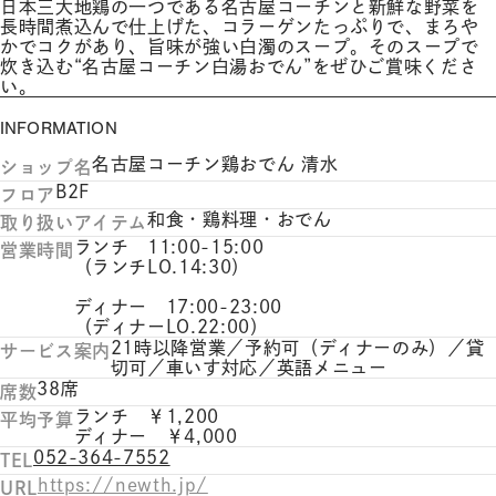
日本三大地鶏の一つである名古屋コーチンと新鮮な野菜を
長時間煮込んで仕上げた、コラーゲンたっぷりで、まろや
かでコクがあり、旨味が強い白濁のスープ。そのスープで
炊き込む“名古屋コーチン白湯おでん”をぜひご賞味くださ
い。
INFORMATION
名古屋コーチン鶏おでん 清水
ショップ名
B2F
フロア
和食・鶏料理・おでん
取り扱いアイテム
ランチ 11:00-15:00
営業時間
（ランチLO.14:30）
ディナー 17:00-23:00
（ディナーLO.22:00）
21時以降営業／予約可（ディナーのみ）／貸
サービス案内
切可／車いす対応／英語メニュー
38席
席数
ランチ ￥1,200
平均予算
ディナー ￥4,000
052-364-7552
TEL
https://newth.jp/
URL