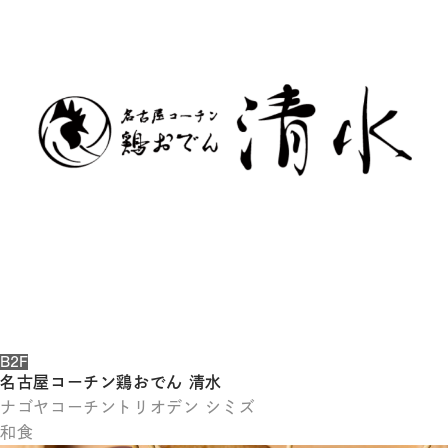
体
字
簡
体
字
한
국
어
日
本
語
B2F
名古屋コーチン鶏おでん 清水
ナゴヤコーチントリオデン シミズ
和食