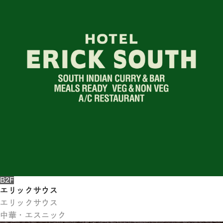
体
字
簡
体
字
한
국
어
日
本
語
B2F
エリックサウス
エリックサウス
中華・エスニック