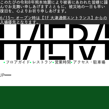
このたびの令和8年熊本地震により被害にあわれた皆様に謹
んでお見舞い申しあげますとともに、被災地の一日も早い
復旧を、心よりお祈り申しあげます。
6/15～ オープン時は【1F 大津通側エントランス】からの
入場優先となります。
フロアガイド
レストラン
営業時間
アクセス・駐車場
JP
E
N
G
LI
S
H
繁