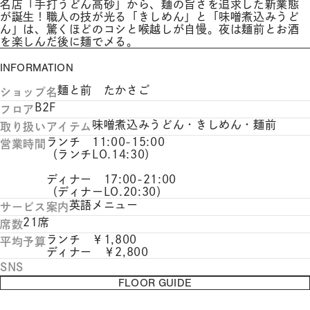
名店「手打うどん高砂」から、麺の旨さを追求した新業態
が誕生！職人の技が光る「きしめん」と「味噌煮込みうど
ん」は、驚くほどのコシと喉越しが自慢。夜は麺前とお酒
を楽しんだ後に麺で〆る。
INFORMATION
麺と前 たかさご
ショップ名
B2F
フロア
味噌煮込みうどん・きしめん・麺前
取り扱いアイテム
ランチ 11:00-15:00
営業時間
（ランチLO.14:30）
ディナー 17:00-21:00
（ディナーLO.20:30）
英語メニュー
サービス案内
21席
席数
ランチ ￥1,800
平均予算
ディナー ￥2,800
SNS
FLOOR GUIDE