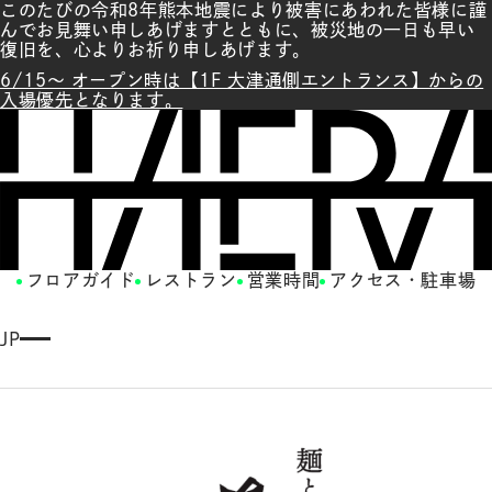
このたびの令和8年熊本地震により被害にあわれた皆様に謹
んでお見舞い申しあげますとともに、被災地の一日も早い
復旧を、心よりお祈り申しあげます。
6/15～ オープン時は【1F 大津通側エントランス】からの
入場優先となります。
フロアガイド
レストラン
営業時間
アクセス・駐車場
JP
E
N
G
LI
S
H
繁