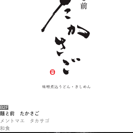
体
字
簡
体
字
한
국
어
日
本
語
B2F
麺と前 たかさご
メントマエ タカサゴ
和食