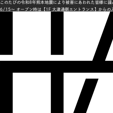
このたびの令和8年熊本地震により被害にあわれた皆様に謹
6/15～ オープン時は【1F 大津通側エントランス】から