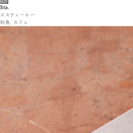
B2F
Sta.
エスティーエー
和食, カフェ