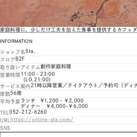
家庭料理に、少しだけ工夫を加えた食事を提供するカフェ
INFORMATION
Sta.
ショップ名
B2F
フロア
創作家庭料理
取り扱いアイテム
11:00‐23:00
営業時間
（LO.21:00）
21時以降営業／テイクアウト／予約可（ディ
サービス案内
56席
席数
ランチ ¥1,200‐￥2,000
平均予算
ディナー ￥4,000-￥6,000
052-212-6260
TEL
https://online-sta.com/
URL
SNS