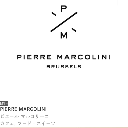
体
字
簡
体
字
한
국
어
日
本
語
B1F
PIERRE MARCOLINI
ピエール マルコリーニ
カフェ, フード・スイーツ