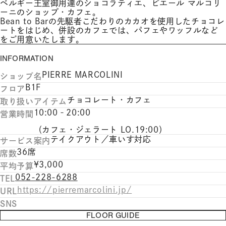
ベルギー王室御用達のショコラティエ、ピエール マルコリ
ーニのショップ・カフェ。
Bean to Barの先駆者こだわりのカカオを使用したチョコレ
ートをはじめ、併設のカフェでは、パフェやワッフルなど
をご用意いたします。
INFORMATION
PIERRE MARCOLINI
ショップ名
B1F
フロア
チョコレート・カフェ
取り扱いアイテム
10:00‐20:00
営業時間
（カフェ・ジェラート LO.19:00）
テイクアウト／車いす対応
サービス案内
36席
席数
¥3,000
平均予算
052-228-6288
TEL
https://pierremarcolini.jp/
URL
SNS
FLOOR GUIDE