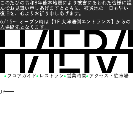
このたびの令和8年熊本地震により被害にあわれた皆様に謹
んでお見舞い申しあげますとともに、被災地の一日も早い
復旧を、心よりお祈り申しあげます。
6/15～ オープン時は【1F 大津通側エントランス】からの
入場優先となります。
フロアガイド
レストラン
営業時間
アクセス・駐車場
JP
E
N
G
LI
S
H
繁