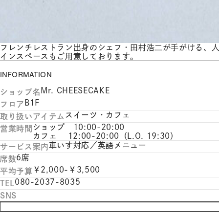
フレンチレストラン出身のシェフ・田村浩二が手がける、
インスペースもご用意しております。
INFORMATION
Mr. CHEESECAKE
ショップ名
B1F
フロア
スイーツ・カフェ
取り扱いアイテム
ショップ 10:00-20:00
営業時間
カフェ 12:00-20:00（L.O. 19:30）
車いす対応／英語メニュー
サービス案内
6席
席数
￥2,000-￥3,500
平均予算
080-2037-8035
TEL
SNS