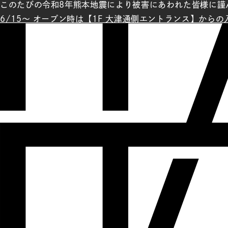
このたびの令和8年熊本地震により被害にあわれた皆様に謹
6/15～ オープン時は【1F 大津通側エントランス】から