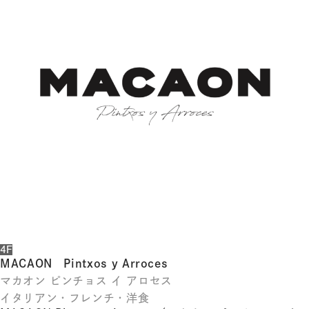
体
字
簡
体
字
한
국
어
日
本
語
4F
MACAON Pintxos y Arroces
マカオン ピンチョス イ アロセス
イタリアン・フレンチ・洋食