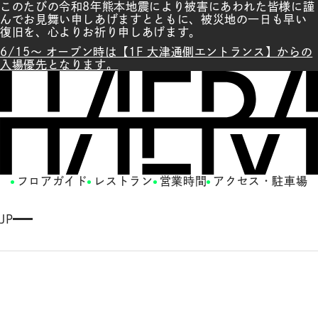
このたびの令和8年熊本地震により被害にあわれた皆様に謹
んでお見舞い申しあげますとともに、被災地の一日も早い
復旧を、心よりお祈り申しあげます。
6/15～ オープン時は【1F 大津通側エントランス】からの
入場優先となります。
フロアガイド
レストラン
営業時間
アクセス・駐車場
JP
E
N
G
LI
S
H
繁