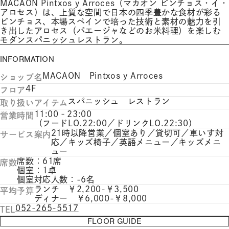
MACAON Pintxos y Arroces（マカオン ピンチョス・イ・
アロセス）は、上質な空間で日本の四季豊かな食材が彩る
ピンチョス、本場スペインで培った技術と素材の魅力を引
き出したアロセス（パエージャなどのお米料理）を楽しむ
モダンスパニッシュレストラン。
INFORMATION
MACAON Pintxos y Arroces
ショップ名
4F
フロア
スパニッシュ レストラン
取り扱いアイテム
11:00‐23:00
営業時間
（フードLO.22:00／ドリンクLO.22:30）
21時以降営業／個室あり／貸切可／車いす対
サービス案内
応／キッズ椅子／英語メニュー／キッズメニ
ュー
席数：61席
席数
個室：1卓
個室対応人数：-6名
ランチ ￥2,200-￥3,500
平均予算
ディナー ￥6,000-￥8,000
052-265-5517
TEL
FLOOR GUIDE