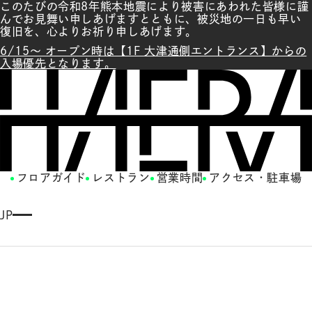
このたびの令和8年熊本地震により被害にあわれた皆様に謹
んでお見舞い申しあげますとともに、被災地の一日も早い
復旧を、心よりお祈り申しあげます。
6/15～ オープン時は【1F 大津通側エントランス】からの
入場優先となります。
フロアガイド
レストラン
営業時間
アクセス・駐車場
JP
E
N
G
LI
S
H
繁