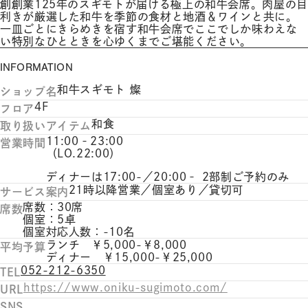
創創業125年のスギモトが届ける極上の和牛会席。肉屋の目
利きが厳選した和牛を季節の食材と地酒＆ワインと共に。
一皿ごとにきらめきを宿す和牛会席でここでしか味わえな
い特別なひとときを心ゆくまでご堪能ください。
INFORMATION
和牛スギモト 燦
ショップ名
4F
フロア
和食
取り扱いアイテム
11:00‐23:00
営業時間
（LO.22:00）
ディナーは17:00-／20:00‐ 2部制ご予約のみ
21時以降営業／個室あり／貸切可
サービス案内
席数：30席
席数
個室：5卓
個室対応人数：-10名
ランチ ￥5,000-￥8,000
平均予算
ディナー ￥15,000-￥25,000
052-212-6350
TEL
https://www.oniku-sugimoto.com/
URL
SNS