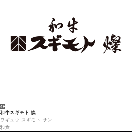
体
字
簡
体
字
한
국
어
日
本
語
4F
和牛スギモト 燦
ワギュウ スギモト サン
和食