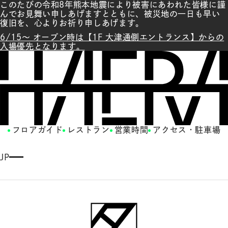
このたびの令和8年熊本地震により被害にあわれた皆様に謹
んでお見舞い申しあげますとともに、被災地の一日も早い
復旧を、心よりお祈り申しあげます。
6/15～ オープン時は【1F 大津通側エントランス】からの
入場優先となります。
フロアガイド
レストラン
営業時間
アクセス・駐車場
JP
E
N
G
LI
S
H
繁