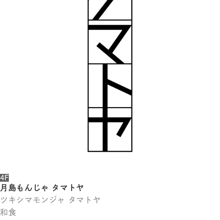
体
字
簡
体
字
한
국
어
日
本
語
4F
月島もんじゃ タマトヤ
ツキシマモンジャ タマトヤ
和食