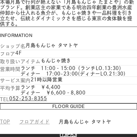
本場月島で行列が絶えない「月島もんじゃ たまとや」の新
ブランド。創業店主の家業である明治四年創業の豊洲水産
仲卸から仕入れる魚介が、もんじゃ焼きや一品料理を引き
立たせ、伝統とダイナミックさを感じる東京の食体験を提
供する。
INFORMATION
月島もんじゃ タマトヤ
ショップ名
4F
フロア
もんじゃ焼き
取り扱いアイテム
ランチ 11:00‐15:00（ランチLO.13:30）
営業時間
ディナー 17:00-23:00(ディナーLO.21:30)
21時以降営業
サービス案内
ランチ ￥4,400
平均予算
ディナー ￥6,600‐8,800
052-253-8355
TEL
FLOOR GUIDE
TOP
フロアガイド
月島もんじゃ タマトヤ
HAERA