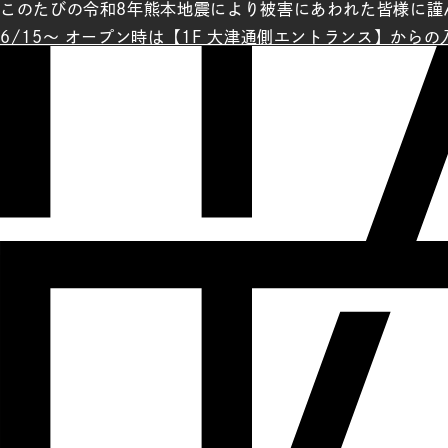
このたびの令和8年熊本地震により被害にあわれた皆様に謹
6/15～ オープン時は【1F 大津通側エントランス】から