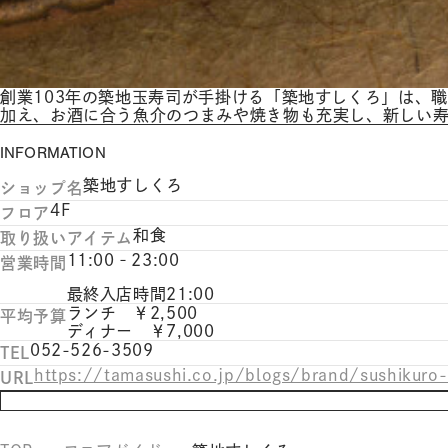
創業103年の築地玉寿司が手掛ける「築地すしくろ」は、
加え、お酒に合う魚介のつまみや焼き物も充実し、新しい
INFORMATION
築地すしくろ
ショップ名
4F
フロア
和食
取り扱いアイテム
11:00‐23:00
営業時間
最終入店時間21:00
ランチ ￥2,500
平均予算
ディナー ￥7,000
052-526-3509
TEL
https://tamasushi.co.jp/blogs/brand/sushikuro
URL