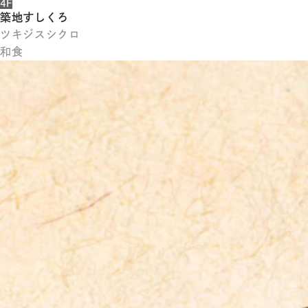
4F
築地すしくろ
ツキジスシクロ
和食