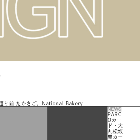
外
と前 たかさご、National Bakery
NEWS
PARC
Oカー
ド・大
丸松坂
屋カー