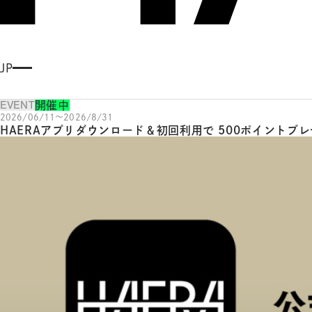
JP
E
N
EVENT
G
開催中
LI
2026/06/11～2026/8/31
S
HAERAアプリダウンロード＆初回利用で 500ポイントプ
H
繁
体
字
簡
体
字
한
국
어
日
本
語