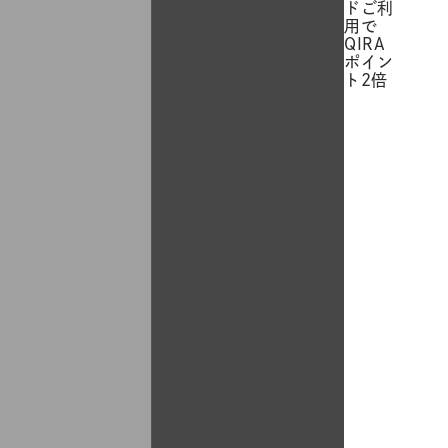
ドご利
用で
QIRA
ポイン
ト2倍