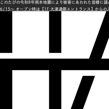
このたびの令和8年熊本地震により被害にあわれた皆様に謹
6/15～ オープン時は【1F 大津通側エントランス】から